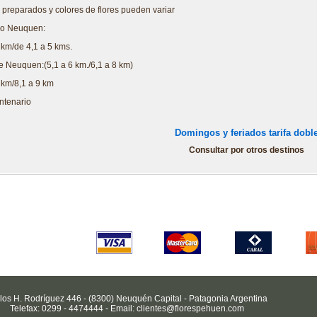
preparados y colores de flores pueden variar
ro Neuquen:
 km/de 4,1 a 5 kms.
 Neuquen:(5,1 a 6 km./6,1 a 8 km)
 km/8,1 a 9 km
entenario
Domingos y feriados tarifa dobl
Consultar por otros destinos
los H. Rodríguez 446 - (8300) Neuquén Capital - Patagonia Argentina
Telefax: 0299 - 4474444 - Email: clientes@florespehuen.com