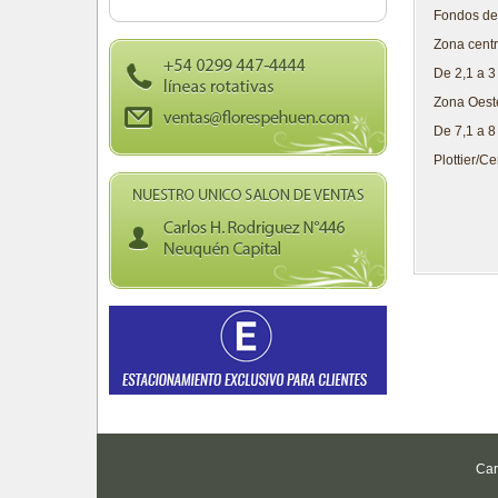
Fondos de 
Zona cent
De 2,1 a 3
Zona Oeste
De 7,1 a 8
Plottier/C
Car