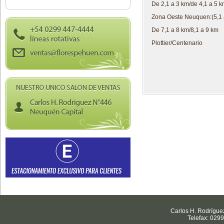
De 2,1 a 3 km/de 4,1 a 5 k
Zona Oeste Neuquen:(5,1 a
De 7,1 a 8 km/8,1 a 9 km
Plottier/Centenario
Carlos H. Rodrígue
Telefax: 029